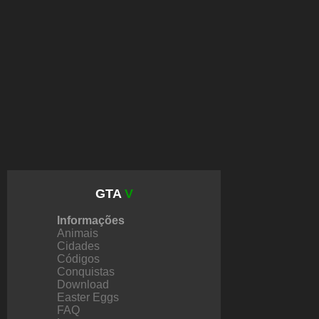
GTA
V
Informações
Animais
Cidades
Códigos
Conquistas
Download
Easter Eggs
FAQ