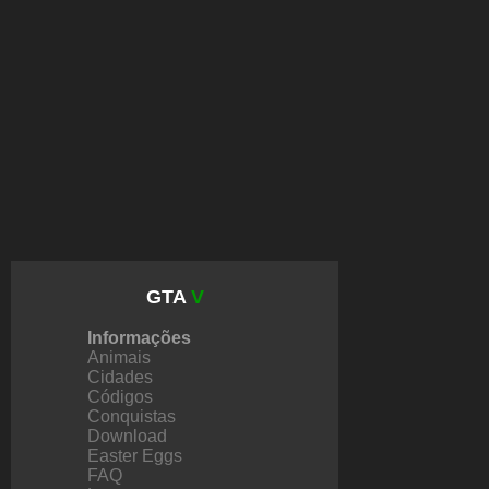
GTA
V
Informações
Animais
Cidades
Códigos
Conquistas
Download
Easter Eggs
FAQ