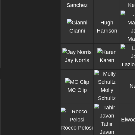
Sanchez
Ke
Hugh
Gianni
Harrison
J
Ma
Jay Norris
Karen
Lazl
Na
MC Clip
Molly
Schultz
Elwoo
Tahir
Rocco Pelosi
Javan