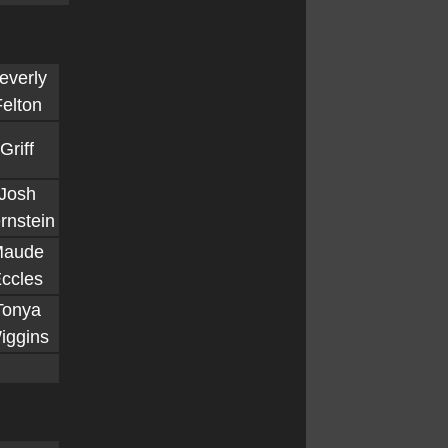
everly
elton
Griff
Josh
rnstein
aude
ccles
Tonya
iggins