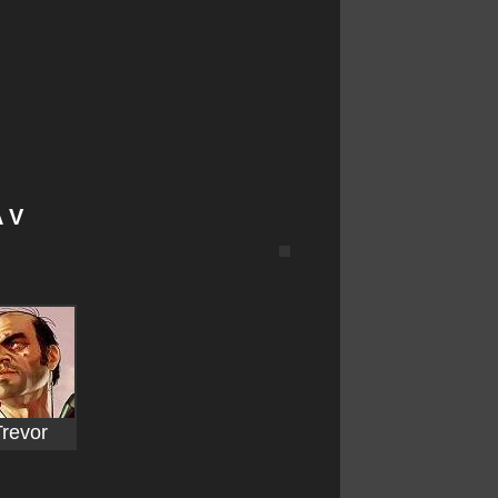
 V
revor