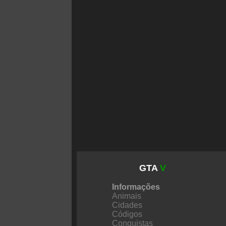
GTA
V
Informações
Animais
Cidades
Códigos
Conquistas