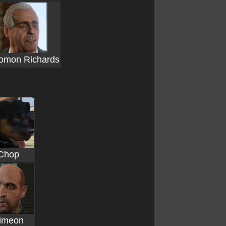
omon Richards
Chop
imeon