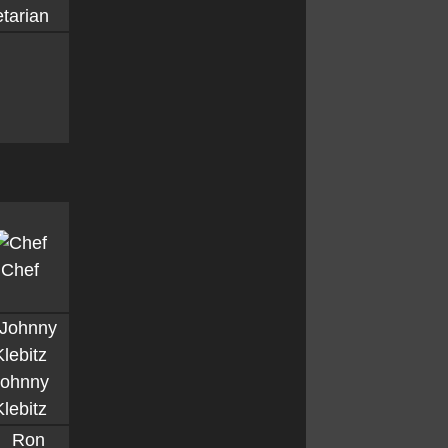
etarian
Chef
Johnny
Klebitz