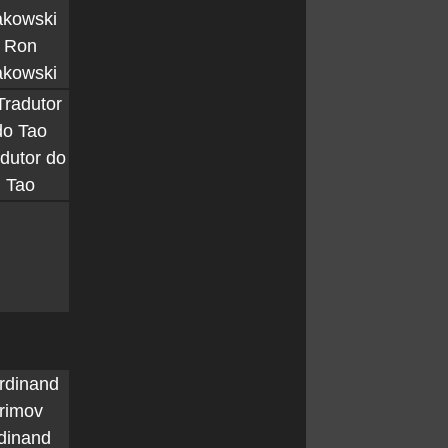
Ron
akowski
dutor do
Tao
dinand