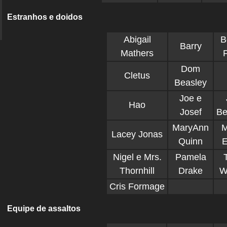
Estranhos e doidos
Abigail
B
Barry
Mathers
F
Dom
Cletus
Beasley
Joe e
Hao
Josef
Be
MaryAnn
M
Lacey Jonas
Quinn
E
Nigel e Mrs.
Pamela
Thornhill
Drake
W
Cris Formage
Equipe de assaltos