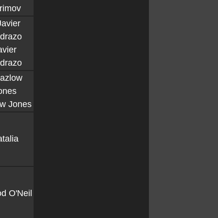
rimov
avier
drazo
ow Jones
talia
d O'Neil