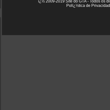
ï¿½ 2009-2019 Site do GTA - Todos os dir
Polï¿½tica de Privacida