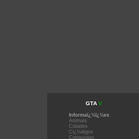
GTA
V
Informaï¿½ï¿½es
Animais
Cidades
Cï¿½digos
Conquistas