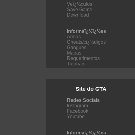
Veï¿½culos
Save Game
Download
Informaï¿½ï¿½es
Armas
Cheats/cï¿½digos
Gangues
Mapas
Requerimentos
Tutoriais
Site do GTA
Redes Sociais
Instagram
Facebook
Youtube
Informaï¿½ï¿½es