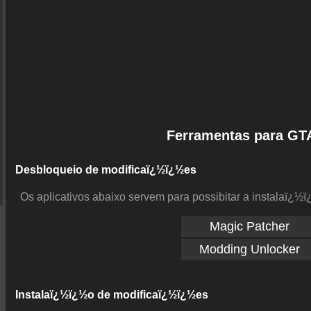
Ferramentas para GTA
Desbloqueio de modificaï¿½ï¿½es
Os aplicativos abaixo servem para possibitar a instalaï¿½
Magic Patcher
Modding Unlocker
Instalaï¿½ï¿½o de modificaï¿½ï¿½es