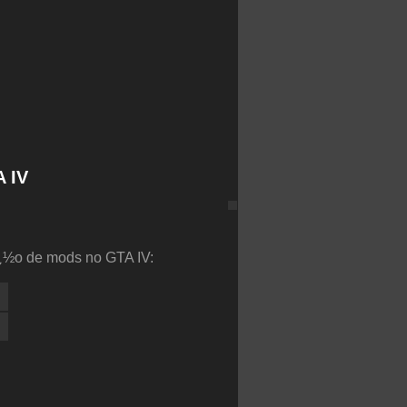
 IV
ï¿½o de mods no GTA IV: