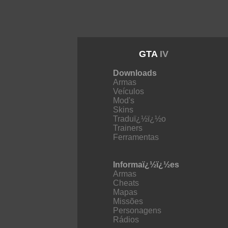
GTA
IV
Downloads
Armas
Veículos
Mod's
Skins
Traduï¿½ï¿½o
Trainers
Ferramentas
Informaï¿½ï¿½es
Armas
Cheats
Mapas
Missões
Personagens
Rádios