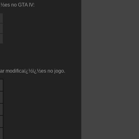
ï¿½es no GTA IV:
riar modificaï¿½ï¿½es no jogo.