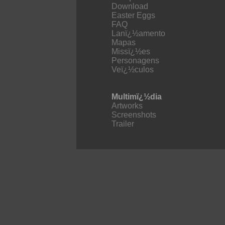
Download
Easter Eggs
FAQ
Lanï¿½amento
Mapas
Missï¿½es
Personagens
Veï¿½culos
Multimï¿½dia
Artworks
Screenshots
Trailer