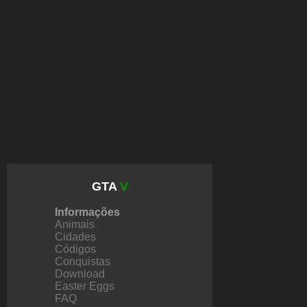
GTA
V
Informações
Animais
Cidades
Códigos
Conquistas
Download
Easter Eggs
FAQ