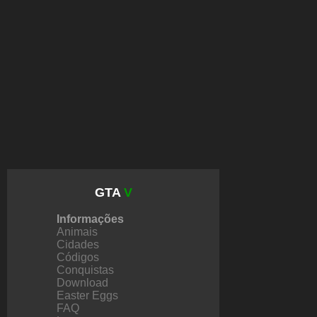
GTA
V
Informações
Animais
Cidades
Códigos
Conquistas
Download
Easter Eggs
FAQ