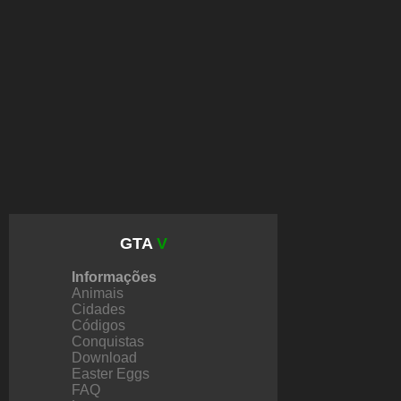
GTA
V
Informações
Animais
Cidades
Códigos
Conquistas
Download
Easter Eggs
FAQ