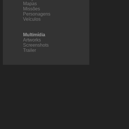
Mapas
Missões
Personagens
Veículos
Multimídia
Artworks
Screenshots
Trailer