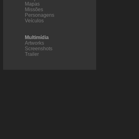
Mapas
Missões
Personagens
Veículos
Multimídia
Artworks
Screenshots
Trailer