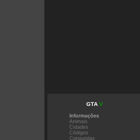
GTA
V
Informações
Animais
Cidades
Códigos
Conquistas