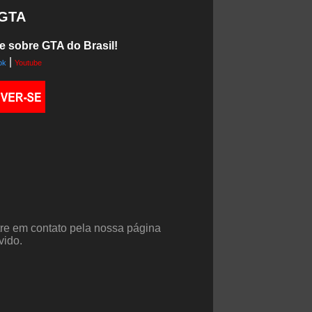
 GTA
e sobre GTA do Brasil!
|
ok
Youtube
tre em contato pela nossa página
vido.