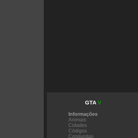
GTA
V
Informações
Animais
Cidades
Códigos
Conquistas