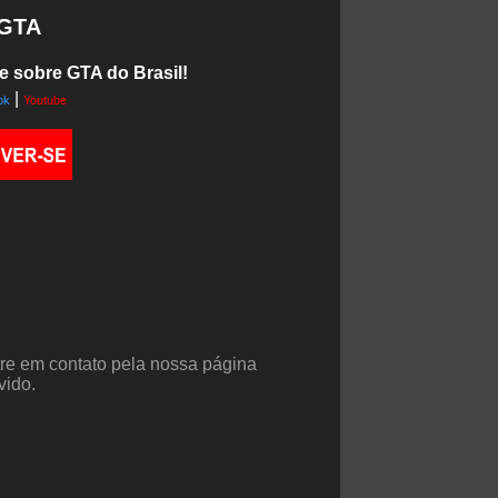
 GTA
e sobre GTA do Brasil!
|
ok
Youtube
tre em contato pela nossa página
vido.