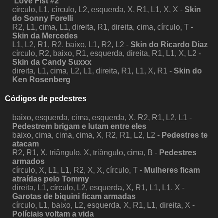
'Love Fist #2'
círculo, L1, círculo, L2, esquerda, X, R1, L1, X, X -
Skin
do Sonny Forelli
R2, L1, cima, L1, direita, R1, direita, cima, círculo, T -
Skin da Mercedes
L1, L2, R1, R2, baixo, L1, R2, L2 -
Skin do Ricardo Diaz
círculo, R2, baixo, R1, esquerda, direita, R1, L1, X, L2 -
Skin da Candy Suxxx
direita, L1, cima, L2, L1, direita, R1, L1, X, R1 -
Skin do
Ken Rosenberg
Códigos de pedestres
baixo, esquerda, cima, esquerda, X, R2, R1, L2, L1 -
Pedestrem brigam e lutam entre eles
baixo, cima, cima, cima, X, R2, R1, L2, L2 -
Pedestres te
atacam
R2, R1, X, triângulo, X, triângulo, cima, B -
Pedestres
armados
círculo, X, L1, L1, R2, X, X, círculo, T -
Mulheres ficam
atraídas pelo Tommy
direita, L1, círculo, L2, esquerda, X, R1, L1, L1, X -
Garotas de biquini ficam armadas
círculo, L1, baixo, L2, esquerda, X, R1, L1, direita, X -
Políciais voltam a vida