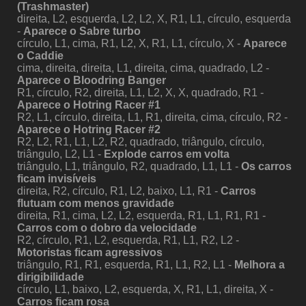
(Trashmaster)
direita, L2, esquerda, L2, L2, X, R1, L1, círculo, esquerda
-
Aparece o Sabre turbo
círculo, L1, cima, R1, L2, X, R1, L1, círculo, X -
Aparece
o Caddie
cima, direita, direita, L1, direita, cima, quadrado, L2 -
Aparece o Bloodring Banger
R1, círculo, R2, direita, L1, L2, X, X, quadrado, R1 -
Aparece o Hotring Racer #1
R2, L1, círculo, direita, L1, R1, direita, cima, círculo, R2 -
Aparece o Hotring Racer #2
R2, L2, R1, L1, L2, R2, quadrado, triângulo, círculo,
triângulo, L2, L1 -
Explode carros em volta
triângulo, L1, triângulo, R2, quadrado, L1, L1 -
Os carros
ficam invisíveis
direita, R2, círculo, R1, L2, baixo, L1, R1 -
Carros
flutuam com menos gravidade
direita, R1, cima, L2, L2, esquerda, R1, L1, R1, R1 -
Carros com o dobro da velocidade
R2, círculo, R1, L2, esquerda, R1, L1, R2, L2 -
Motoristas ficam agressivos
triângulo, R1, R1, esquerda, R1, L1, R2, L1 -
Melhora a
dirigibilidade
círculo, L1, baixo, L2, esquerda, X, R1, L1, direita, X -
Carros ficam rosa