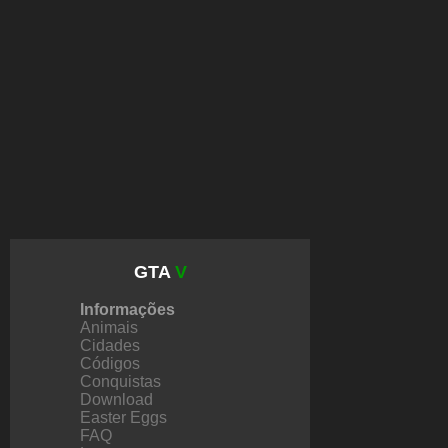
GTA
V
Informações
Animais
Cidades
Códigos
Conquistas
Download
Easter Eggs
FAQ