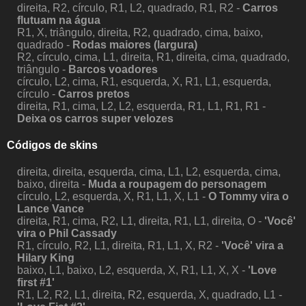
direita, R2, círculo, R1, L2, quadrado, R1, R2 -
Carros
flutuam na água
R1, X, triângulo, direita, R2, quadrado, cima, baixo,
quadrado -
Rodas maiores (largura)
R2, círculo, cima, L1, direita, R1, direita, cima, quadrado,
triângulo -
Barcos voadores
círculo, L2, cima, R1, esquerda, X, R1, L1, esquerda,
círculo -
Carros pretos
direita, R1, cima, L2, L2, esquerda, R1, L1, R1, R1 -
Deixa os carros super velozes
Códigos de skins
direita, direita, esquerda, cima, L1, L2, esquerda, cima,
baixo, direita -
Muda a roupagem do personagem
círculo, L2, esquerda, X, R1, L1, X, L1 -
O Tommy vira o
Lance Vance
direita, R1, cima, R2, L1, direita, R1, L1, direita, O -
'Você'
vira o Phil Cassady
R1, círculo, R2, L1, direita, R1, L1, X, R2 -
'Você' vira a
Hilary King
baixo, L1, baixo, L2, esquerda, X, R1, L1, X, X -
'Love
first #1'
R1, L2, R2, L1, direita, R2, esquerda, X, quadrado, L1 -