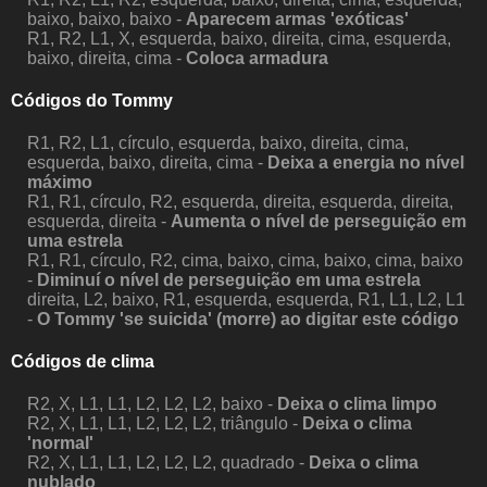
baixo, baixo, baixo -
Aparecem armas 'exóticas'
R1, R2, L1, X, esquerda, baixo, direita, cima, esquerda,
baixo, direita, cima -
Coloca armadura
Códigos do Tommy
R1, R2, L1, círculo, esquerda, baixo, direita, cima,
esquerda, baixo, direita, cima -
Deixa a energia no nível
máximo
R1, R1, círculo, R2, esquerda, direita, esquerda, direita,
esquerda, direita -
Aumenta o nível de perseguição em
uma estrela
R1, R1, círculo, R2, cima, baixo, cima, baixo, cima, baixo
-
Diminuí o nível de perseguição em uma estrela
direita, L2, baixo, R1, esquerda, esquerda, R1, L1, L2, L1
-
O Tommy 'se suicida' (morre) ao digitar este código
Códigos de clima
R2, X, L1, L1, L2, L2, L2, baixo -
Deixa o clima limpo
R2, X, L1, L1, L2, L2, L2, triângulo -
Deixa o clima
'normal'
R2, X, L1, L1, L2, L2, L2, quadrado -
Deixa o clima
nublado